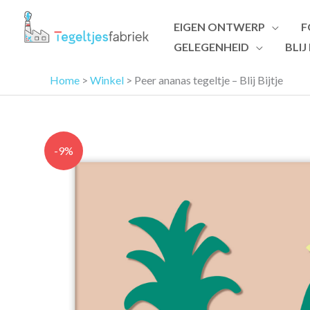
Ga
EIGEN ONTWERP
F
naar
GELEGENHEID
BLIJ
de
inhoud
Home
>
Winkel
>
Peer ananas tegeltje – Blij Bijtje
-9%