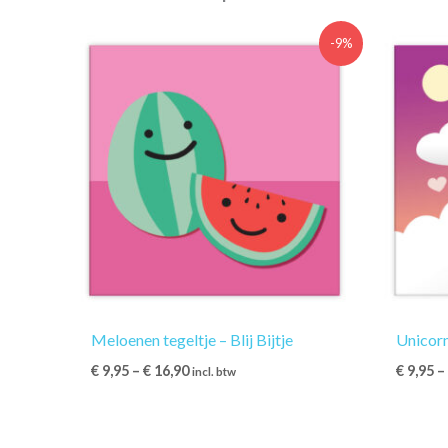
-9%
Meloenen tegeltje – Blij Bijtje
Unicorn 
€
9,95
–
€
16,90
€
9,95
incl. btw