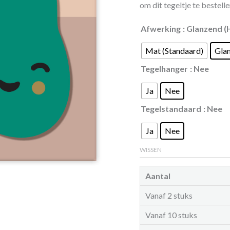
om dit tegeltje te bestelle
Afwerking
: Glanzend (
Mat (Standaard)
Gla
Tegelhanger
: Nee
Ja
Nee
Tegelstandaard
: Nee
Ja
Nee
WISSEN
Aantal
Vanaf 2 stuks
Vanaf 10 stuks