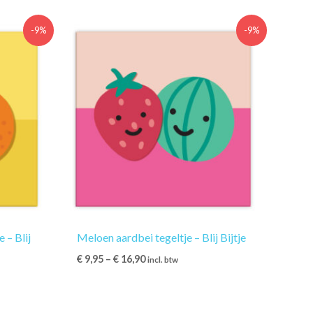
-9%
-9%
 – Blij
Meloen aardbei tegeltje – Blij Bijtje
€
9,95
–
€
16,90
incl. btw