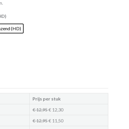
n.
HD)
nzend (HD)
Prijs per stuk
€
12,95
€
12,30
€
12,95
€
11,50