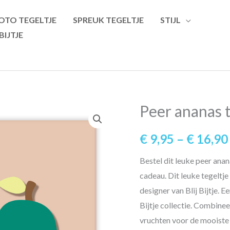
OTO TEGELTJE
SPREUK TEGELTJE
STIJL
 BIJTJE
Peer ananas te
€
9,95
–
€
16,90
Bestel dit leuke peer anan
cadeau. Dit leuke tegeltj
designer van Blij Bijtje. E
Bijtje collectie. Combinee
vruchten voor de mooiste