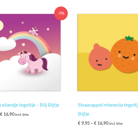
-9%
eilandje tegeltje – Blij Bijtje
Sinaasappel minneola tegeltje
Bijtje
–
€
16,90
incl. btw
€
9,95
–
€
16,90
incl. btw