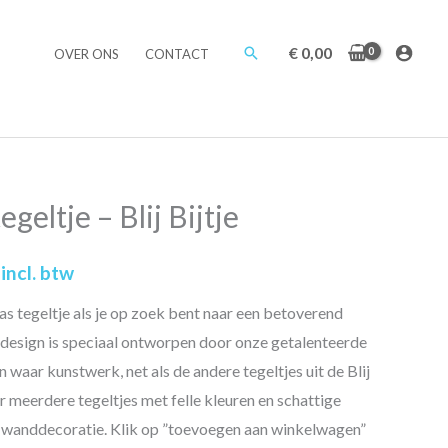
Zoeken
€
0,00
OVER ONS
CONTACT
geltje – Blij Bijtje
incl. btw
as tegeltje als je op zoek bent naar een betoverend
e design is speciaal ontworpen door onze getalenteerde
en waar kunstwerk, net als de andere tegeltjes uit de Blij
r meerdere tegeltjes met felle kleuren en schattige
 wanddecoratie. Klik op ”toevoegen aan winkelwagen”