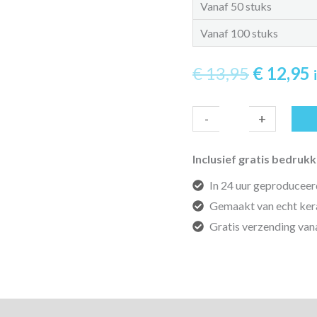
Vanaf 50 stuks
Vanaf 100 stuks
Oorspro
€
13,95
€
12,95
prijs
p
Peer
-
+
was:
i
ananas
tegeltje
Inclusief gratis bedrukk
€ 13,95.
€
-
In 24 uur geproduceer
Blij
Gemaakt van echt ke
Bijtje
Gratis verzending van
aantal