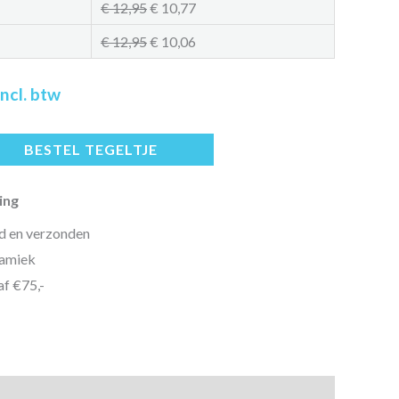
€
12,95
€
10,77
€
12,95
€
10,06
nkelijke
Huidige
incl. btw
rijs
BESTEL TEGELTJE
s:
ing
 12,95.
d en verzonden
ramiek
af €75,-