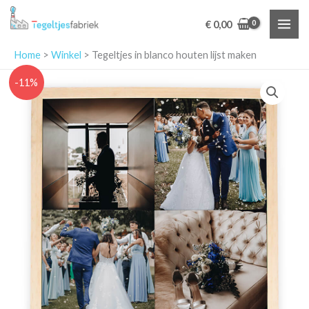
Ga
€
0,00
naar
de
Home
>
Winkel
>
Tegeltjes in blanco houten lijst maken
inhoud
-11%