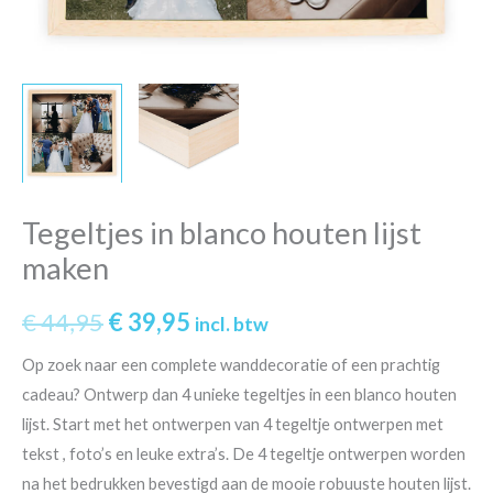
Tegeltjes in blanco houten lijst
maken
Oorspronkelijke
Huidige
€
44,95
€
39,95
incl. btw
prijs
prijs
Op zoek naar een complete wanddecoratie of een prachtig
cadeau? Ontwerp dan 4 unieke tegeltjes in een blanco houten
was:
is:
lijst. Start met het ontwerpen van 4 tegeltje ontwerpen met
€ 44,95.
€ 39,95.
tekst , foto’s en leuke extra’s. De 4 tegeltje ontwerpen worden
na het bedrukken bevestigd aan de mooie robuuste houten lijst.